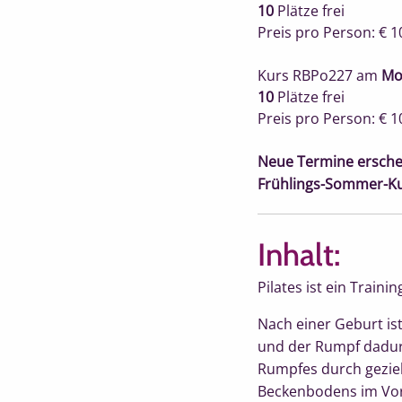
10
Plätze frei
Preis pro Person: € 1
Kurs RBPo227
am
Mo
10
Plätze frei
Preis pro Person: € 1
Neue Termine ersche
Frühlings-Sommer-K
Inhalt:
Pilates ist ein Train
Nach einer Geburt i
und der Rumpf dadurc
Rumpfes durch geziel
Beckenbodens im Vor