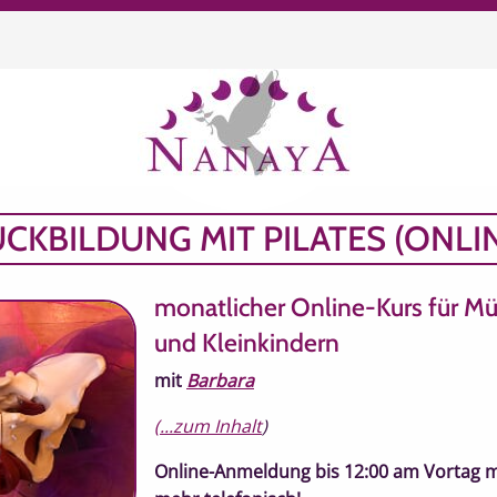
chen
CKBILDUNG MIT PILATES (ONLI
monatlicher Online-Kurs für Mü
und Kleinkindern
mit
Barbara
(...zum Inhalt
)
Online-Anmeldung bis 12:00 am Vortag m