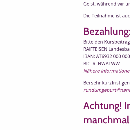
Geist, während wir u
Die Teilnahme ist auc
Bezahlung
Bitte den Kursbeitra
RAIFFEISEN Landesb
IBAN: AT6932 000 000
BIC: RLNWATWW
Nähere Information
Bei sehr kurzfristig
rundumgeburt@nana
Achtung! I
manchmal i