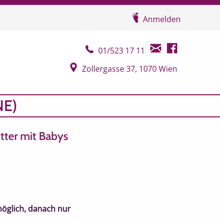
Anmelden
Telefonkontakt
E-Mail Kontakt
Facebook Seit
01/523 17 11
Google Map
Zollergasse 37, 1070 Wien
NE)
tter mit Babys
öglich, danach nur