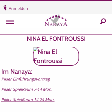
Überspringen und zum Inhalt
Anmelden
In der
MENU
NINA EL FONTROUSSI
Im Nanaya:
Pikler Einführungsvortrag
Pikler SpielRaum 7-14 Mon.
Pikler SpielRaum 14-24 Mon.